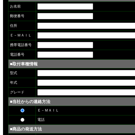
お名前
郵便番号
住所
Ｅ－ＭＡＩＬ
携帯電話番号
電話番号
■取付車種情報
型式
年式
グレード
■当社からの連絡方法
Ｅ－ＭＡＩＬ
電話
■商品の発送方法