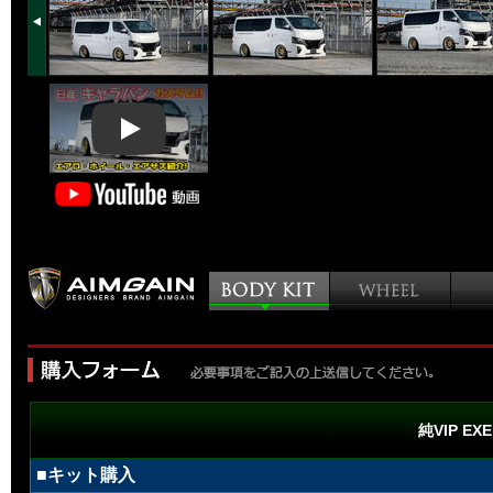
Play
純VIP EX
■キット購入